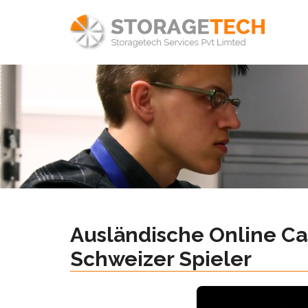
Ausländische Online Cas
Schweizer Spieler