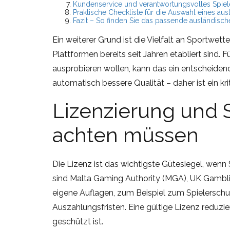
Kundenservice und verantwortungsvolles Spie
Praktische Checkliste für die Auswahl eines au
Fazit – So finden Sie das passende ausländisch
Ein weiterer Grund ist die Vielfalt an Sportwe
Plattformen bereits seit Jahren etabliert sind. 
ausprobieren wollen, kann das ein entscheidende
automatisch bessere Qualität – daher ist ein krit
Lizenzierung und S
achten müssen
Die Lizenz ist das wichtigste Gütesiegel, wen
sind Malta Gaming Authority (MGA), UK Gamb
eigene Auflagen, zum Beispiel zum Spielerschu
Auszahlungsfristen. Eine gültige Lizenz reduzier
geschützt ist.