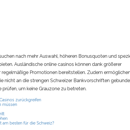
iz suchen nach mehr Auswahl, höheren Bonusquoten und spezi
 bieten. Ausländische online casinos können dank größerer
 regelmäßige Promotionen bereitstellen. Zudem ermöglichen
sie nicht an die strengen Schweizer Bankvorschriften gebunde
 prüfen, um keine Grauzone zu betreten.
Casinos zurückgreifen
en müssen
itt
ehen
 am besten für die Schweiz?