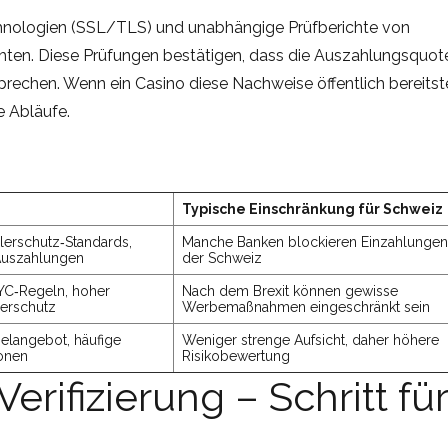
echnologien (SSL/TLS) und unabhängige Prüfberichte von
en. Diese Prüfungen bestätigen, dass die Auszahlungsquot
prechen. Wenn ein Casino diese Nachweise öffentlich bereitstel
e Abläufe.
Typische Einschränkung für Schweiz
lerschutz‑Standards,
Manche Banken blockieren Einzahlungen
Auszahlungen
der Schweiz
YC‑Regeln, hoher
Nach dem Brexit können gewisse
erschutz
Werbemaßnahmen eingeschränkt sein
ielangebot, häufige
Weniger strenge Aufsicht, daher höhere
onen
Risikobewertung
erifizierung – Schritt für