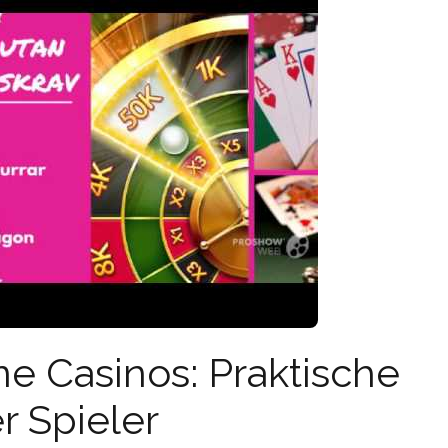
Online Payment
Reasonable
Affordable 
e Casinos: Praktische
r Spieler