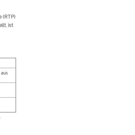
e (RTP)
lt, ist
 aus