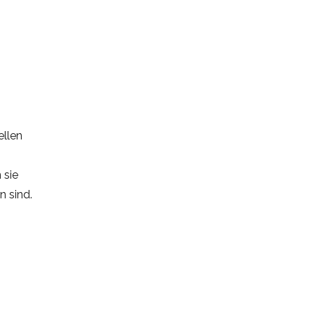
ellen
 sie
n sind.