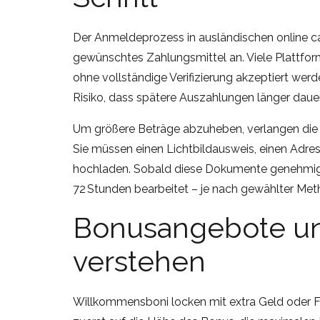
Der Anmeldeprozess in ausländischen online cas
gewünschtes Zahlungsmittel an. Viele Plattfor
ohne vollständige Verifizierung akzeptiert werde
Risiko, dass spätere Auszahlungen länger daue
Um größere Beträge abzuheben, verlangen die
Sie müssen einen Lichtbildausweis, einen Adre
hochladen. Sobald diese Dokumente genehmigt 
72 Stunden bearbeitet – je nach gewählter Met
Bonusangebote u
verstehen
Willkommensboni locken mit extra Geld oder Fr