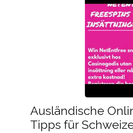
asy Installment
Credit card option
options
Ausländische Onlin
Tipps für Schweize