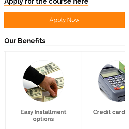
Apply for the course here
Apply Now
Our Benefits
Easy Installment
Credit card o
options