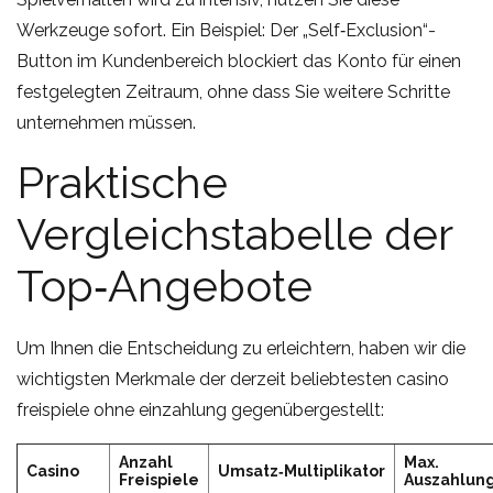
Werkzeuge sofort. Ein Beispiel: Der „Self‑Exclusion“-
Button im Kundenbereich blockiert das Konto für einen
festgelegten Zeitraum, ohne dass Sie weitere Schritte
unternehmen müssen.
Praktische
Vergleichstabelle der
Top‑Angebote
Um Ihnen die Entscheidung zu erleichtern, haben wir die
wichtigsten Merkmale der derzeit beliebtesten casino
freispiele ohne einzahlung gegenübergestellt:
Anzahl
Max.
Casino
Umsatz‑Multiplikator
Freispiele
Auszahlun