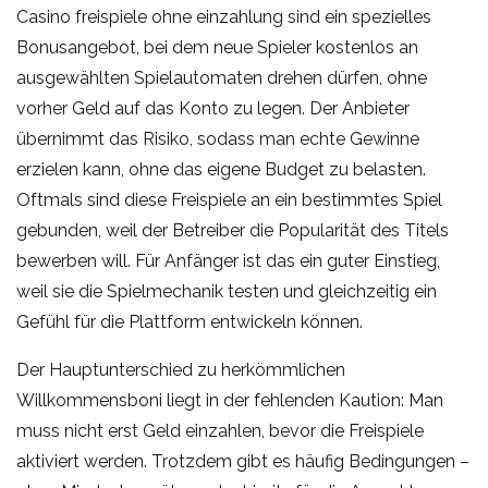
Casino freispiele ohne einzahlung sind ein spezielles
Bonusangebot, bei dem neue Spieler kostenlos an
ausgewählten Spielautomaten drehen dürfen, ohne
vorher Geld auf das Konto zu legen. Der Anbieter
übernimmt das Risiko, sodass man echte Gewinne
erzielen kann, ohne das eigene Budget zu belasten.
Oftmals sind diese Freispiele an ein bestimmtes Spiel
gebunden, weil der Betreiber die Popularität des Titels
bewerben will. Für Anfänger ist das ein guter Einstieg,
weil sie die Spielmechanik testen und gleichzeitig ein
Gefühl für die Plattform entwickeln können.
Der Hauptunterschied zu herkömmlichen
Willkommensboni liegt in der fehlenden Kaution: Man
muss nicht erst Geld einzahlen, bevor die Freispiele
aktiviert werden. Trotzdem gibt es häufig Bedingungen –