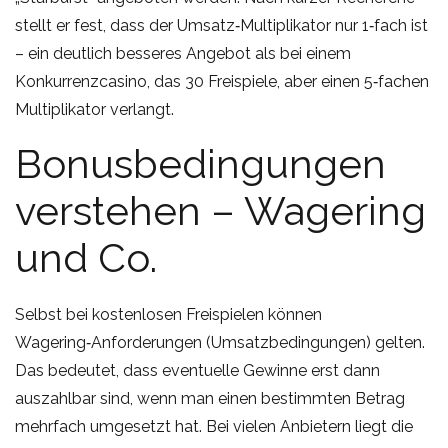
stellt er fest, dass der Umsatz‑Multiplikator nur 1‑fach ist
– ein deutlich besseres Angebot als bei einem
Konkurrenzcasino, das 30 Freispiele, aber einen 5‑fachen
Multiplikator verlangt.
Bonusbedingungen
verstehen – Wagering
und Co.
Selbst bei kostenlosen Freispielen können
Wagering‑Anforderungen (Umsatzbedingungen) gelten.
Das bedeutet, dass eventuelle Gewinne erst dann
auszahlbar sind, wenn man einen bestimmten Betrag
mehrfach umgesetzt hat. Bei vielen Anbietern liegt die