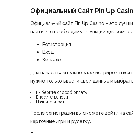
Официальный Сайт Pin Up Casi
Официальный сайт Pin Up Casino – это лучши
найти все необходимые функции для комфор
Регистрация
Вход
Зеркало
Для начала вам нужно зарегистрироваться н
нужно только ввести свои данные и выбрать
Выберите способ оплаты
Внесите депозит
Начните играть
После регистрации вы сможете войти на сайт
карточные игры и рулетку.