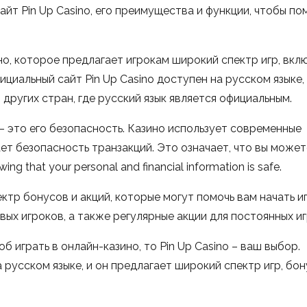
т Pin Up Casino, его преимущества и функции, чтобы по
но, которое предлагает игрокам широкий спектр игр, вкл
фициальный сайт Pin Up Casino доступен на русском языке,
 других стран, где русский язык является официальным.
 – это его безопасность. Казино использует современные
ет безопасность транзакций. Это означает, что вы может
g that your personal and financial information is safe.
ктр бонусов и акций, которые могут помочь вам начать иг
вых игроков, а также регулярные акции для постоянных иг
 играть в онлайн-казино, то Pin Up Casino – ваш выбор.
 русском языке, и он предлагает широкий спектр игр, бон