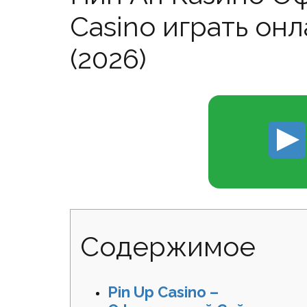
Casino играть онл
(2026)
asy Installment
Credit card option
options
Содержимое
Pin Up Casino –