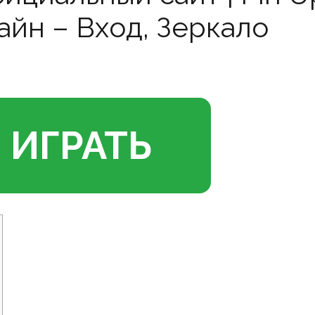
айн – Вход, Зеркало
Online Payment
Reasonabl
Affordable 
ИГРАТЬ