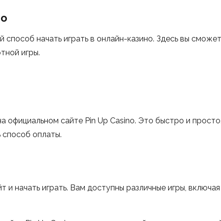
no
й способ начать играть в онлайн-казино. Здесь вы сможе
тной игры.
а официальном сайте Pin Up Casino. Это быстро и просто
 способ оплаты.
 и начать играть. Вам доступны различные игры, включая